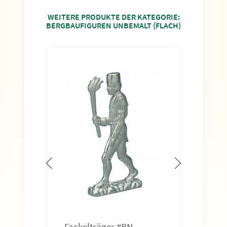
WEITERE PRODUKTE DER KATEGORIE:
BERGBAUFIGUREN UNBEMALT (FLACH)
Altv
Höhe
Art.-
5,5
Fackelträger #BN