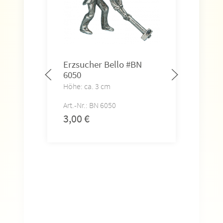
Erzsucher Bello #BN
6050
Höhe: ca. 3 cm
Art.-Nr.: BN 6050
3,00
€
Erzs
S/E
Höhe
Art.-
3,0