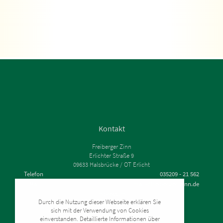
Kontakt
Freiberger Zinn
Erlichter Straße 9
09633 Halsbrücke / OT Erlicht
Telefon
035209 - 21 562
E-Mail
mail@freiberger-zinn.de
Impressum
Durch die Nutzung dieser Webseite erklären Sie
Datenschutz
sich mit der Verwendung von Cookies
Zahlung & Versand
einverstanden. Detaillierte Informationen über