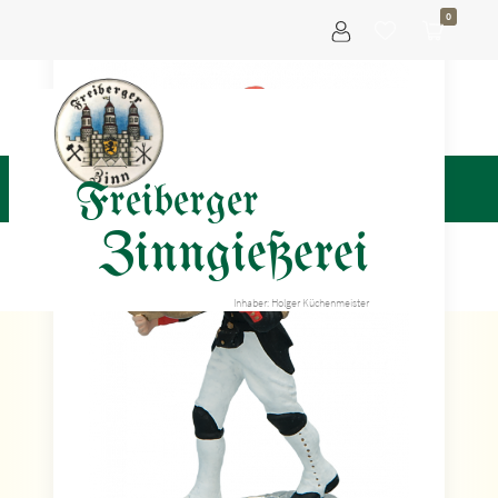
0
Freiberger
Zinngießerei
Inhaber: Holger Küchenmeister