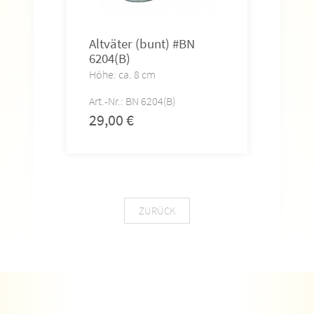
Altväter (bunt) #BN
Ama
6204(B)
#BN
Höhe: ca. 8 cm
Höhe
Art.-Nr.: BN 6204(B)
Art.-
29,00
€
29,
ZURÜCK