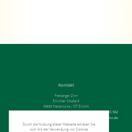
Kontakt
Freiberger Zinn
Erlichter Straße 9
09633 Halsbrücke / OT Erlicht
Telefon
035209 - 21 562
E-Mail
mail@freiberger-zinn.de
Impressum
Durch die Nutzung dieser Webseite erklären Sie
sich mit der Verwendung von Cookies
Datenschutz