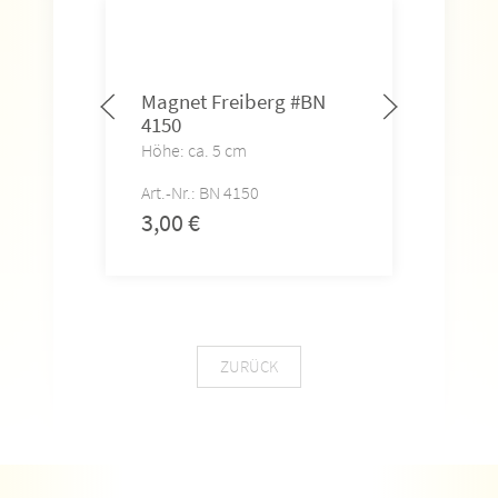
Magnet Freiberg #BN
Mag
4150
415
Höhe: ca. 5 cm
Höhe
Art.-Nr.: BN 4150
Art.-
3,00
€
3,0
ZURÜCK