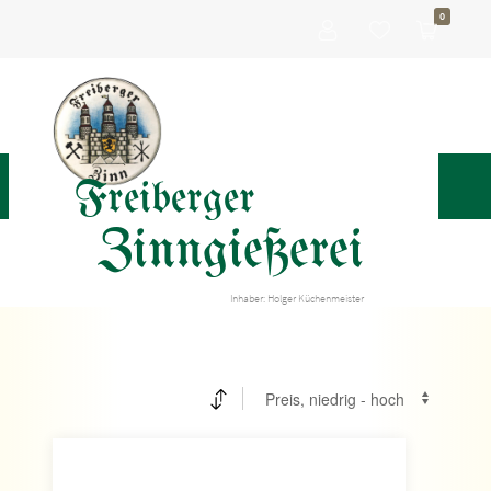
0
Freiberger
Zinngießerei
Inhaber: Holger Küchenmeister