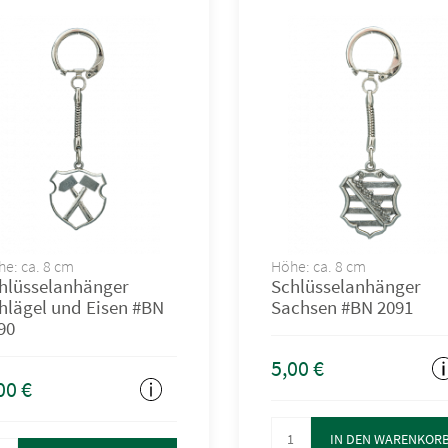
e: ca. 8 cm
Höhe: ca. 8 cm
hlüsselanhänger
Schlüsselanhänger
hlägel und Eisen #BN
Sachsen #BN 2091
90
5,00
€
00
€
IN DEN WARENKOR