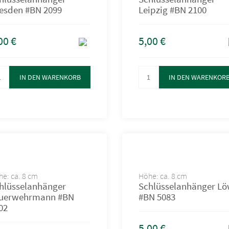
esden #BN 2099
Leipzig #BN 2100
00
€
5,00
€
IN DEN WARENKORB
IN DEN WARENKOR
e: ca. 8 cm
Höhe: ca. 8 cm
hlüsselanhänger
Schlüsselanhänger L
uerwehrmann #BN
#BN 5083
02
5,00
€