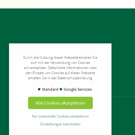
Kontakt
Durch die Nutzung dieser Webseite erklären Sie
Freiberger Zinn
sich mit der Verwendung von Cookies
Erlichter Straße 9
einverstanden. Detaillierte Informationen über
09633 Halsbrücke / OT Erlicht
den Einsatz von Cookies auf dieser Webseite
erhalten Sie in der Datenschutzerklärung.
Standard
Google Services
Alle Cookies akzeptieren
Nur essenzielle Cookies akzeptieren
Einstellungen bearbeiten