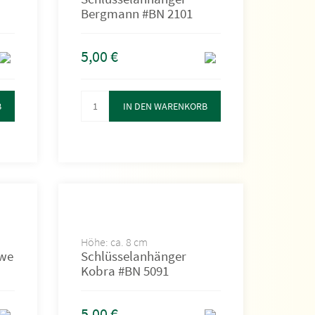
Bergmann #BN 2101
5,00
€
B
IN DEN WARENKORB
Höhe: ca. 8 cm
öwe
Schlüsselanhänger
Kobra #BN 5091
5,00
€