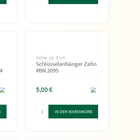
Höhe: ca. 8 cm
Schlüsselanhänger Zahn
4
#BN 2095
5,00
€
B
IN DEN WARENKORB