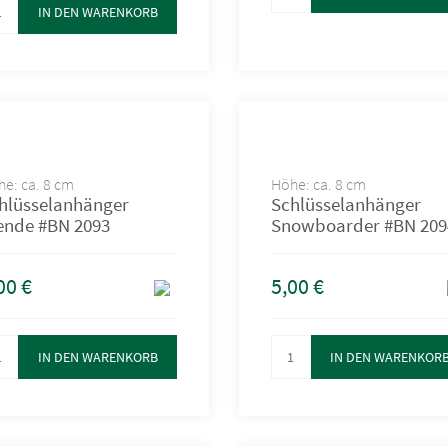
IN DEN WARENKORB
e: ca. 8 cm
Höhe: ca. 8 cm
hlüsselanhänger
Schlüsselanhänger
ende #BN 2093
Snowboarder #BN 209
00
€
5,00
€
IN DEN WARENKORB
IN DEN WARENKOR