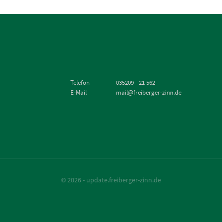
Telefon
035209 - 21 562
E-Mail
mail@freiberger-zinn.de
© 2026 - update.freiberger-zinn.de