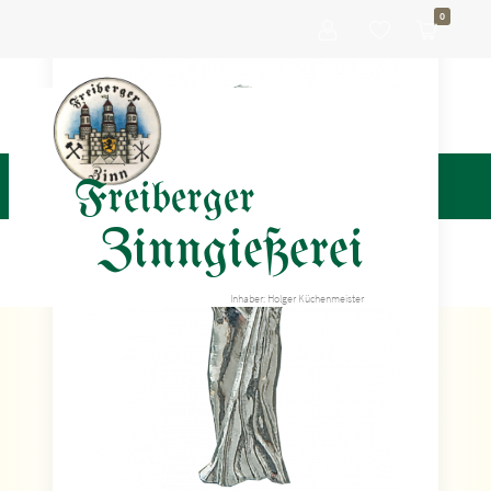
0
Freiberger
Zinngießerei
Inhaber: Holger Küchenmeister