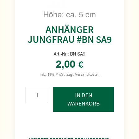
Höhe: ca. 5 cm
ANHÄNGER
JUNGFRAU #BN SA9
Art.-Nr.: BN SA9
2,00
€
inkl. 19% MwSt. zzgl.
Versandkosten
IN DEN
WARENKORB