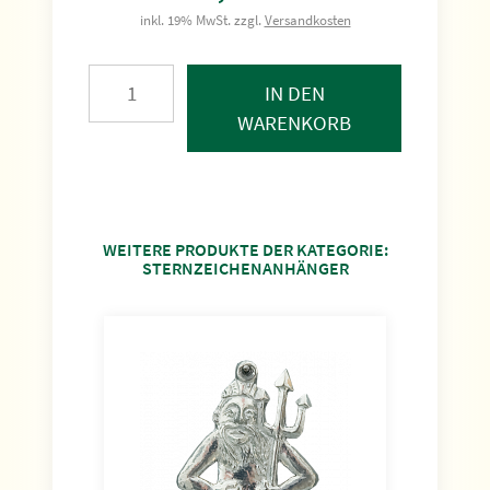
inkl. 19% MwSt. zzgl.
Versandkosten
IN DEN
WARENKORB
WEITERE PRODUKTE DER KATEGORIE:
STERNZEICHENANHÄNGER
Anh
#BN
Höhe