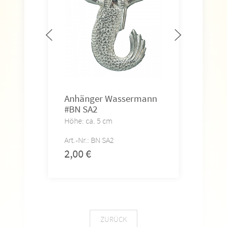
Art.-
2,0
Anhänger Wassermann
#BN SA2
Höhe: ca. 5 cm
Art.-Nr.: BN SA2
2,00
€
ZURÜCK