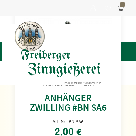
0
Freiberger
Zinngießerei
Höhe: ca. 4 cm
Inhaber: Holger Küchenmeister
ANHÄNGER
ZWILLING #BN SA6
Art.-Nr.: BN SA6
2,00
€