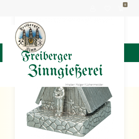
0
Freiberger
Zinngießerei
Inhaber: Holger Küchenmeister