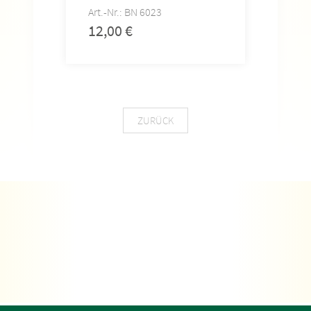
Art.-Nr.: BN 6023
12,00
€
ZURÜCK