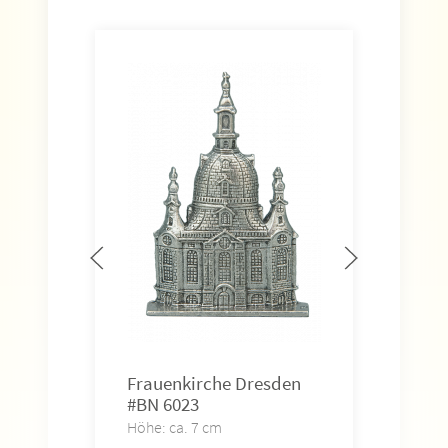
Fra
auf 
407
Höhe
Art.-
14,
Frauenkirche Dresden
#BN 6023
Höhe: ca. 7 cm