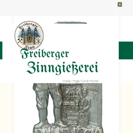
0
Freiberger
Zinngießerei
Inhaber: Holger Küchenmeister