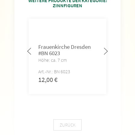
WEITERE PRODUKTE DER KATEGORIE:
ZINNFIGUREN
Frauenkirche Dresden
Fra
#BN 6023
auf 
407
Höhe: ca. 7 cm
Höhe
Art.-Nr.: BN 6023
Art.-
12,00
€
14,
ZURÜCK